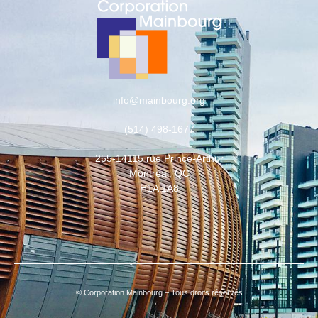
info@mainbourg.org
(514) 498-1677
255-14115 rue Prince-Arthur
Montréal, QC
H1A 1A8
© Corporation Mainbourg – Tous droits réservés